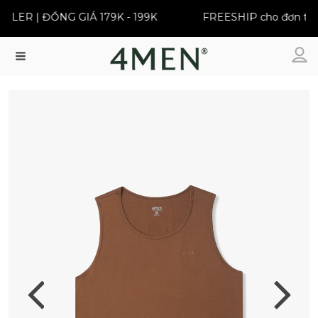
LER | ĐỒNG GIÁ 179K - 199K
FREESHIP cho đơn từ 3
Menu