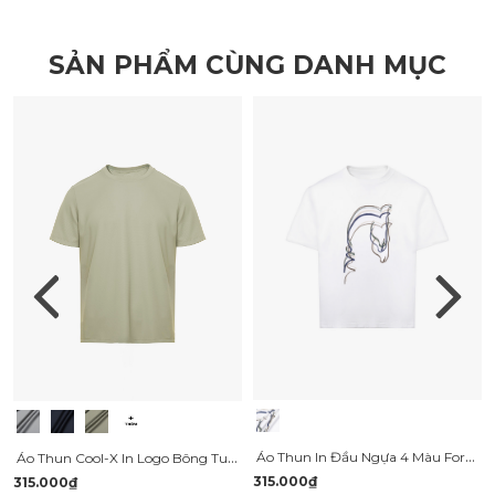
SẢN PHẨM CÙNG DANH MỤC
Áo Thun In Đầu Ngựa 4 Màu Form Relax AT184
Áo Thun Cool-X In Logo Bông Tuyết Sau Cổ Form Regular AT189
315.000₫
315.000₫