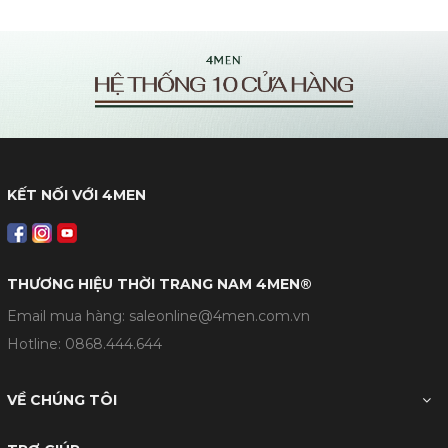
KẾT NỐI VỚI 4MEN
THƯƠNG HIỆU THỜI TRANG NAM 4MEN®
Email mua hàng: saleonline@4men.com.vn
Hotline:
0868.444.644
VỀ CHÚNG TÔI