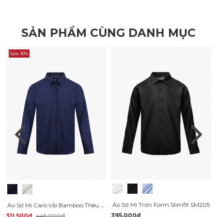
SẢN PHẨM CÙNG DANH MỤC
Sale 30%
Áo Sơ Mi Caro Vải Bamboo Thêu Gentlemen Ở Lai Form Slimfit SM154
Áo Sơ Mi Trơn Form Slimfit SM205
395.000₫
311.500₫
445.000₫