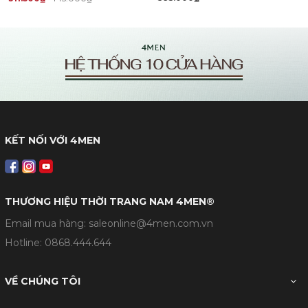
KẾT NỐI VỚI 4MEN
THƯƠNG HIỆU THỜI TRANG NAM 4MEN®
Email mua hàng: saleonline@4men.com.vn
Hotline:
0868.444.644
VỀ CHÚNG TÔI