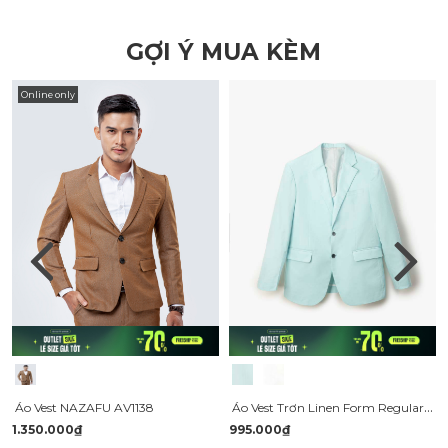
GỢI Ý MUA KÈM
Online only
Áo Vest Trơn Linen Form Regular AV040
Áo Vest NAZAFU AV1138
1.350.000₫
995.000₫