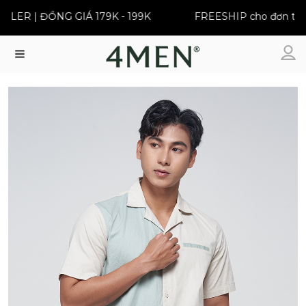
ER | ĐỒNG GIÁ 179K - 199K
FREESHIP cho đơn từ 39
Menu