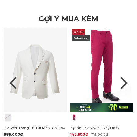
GỢI Ý MUA KÈM
Sale 70%
Online only
Áo Vest Trang Trí Túi Mổ 2 Cơi Form Slimfit AV035
Quần Tây NAZAFU QT1103
985.000₫
142.500₫
475.000₫