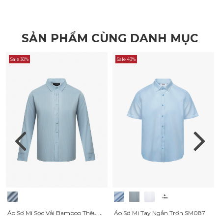
SẢN PHẨM CÙNG DANH MỤC
Sale 30%
Sale 43%
Áo Sơ Mi Sọc Vải Bamboo Thêu Gentlemen Ở Măng Séc Form Slimfit SM156
Áo Sơ Mi Tay Ngắn Trơn SM087