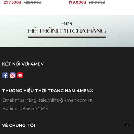
297.500₫
425.000₫
179.000₫
315.000₫
KẾT NỐI VỚI 4MEN
THƯƠNG HIỆU THỜI TRANG NAM 4MEN®
Email mua hàng: saleonline@4men.com.vn
Hotline:
0868.444.644
VỀ CHÚNG TÔI