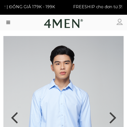
 ĐỒNG GIÁ 179K - 199K
FREESHIP cho đơn từ 399K
Menu