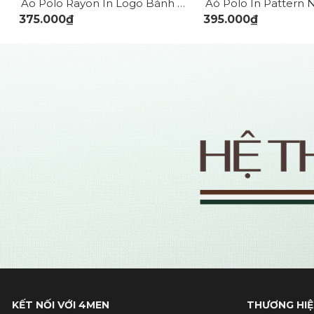
m Slimfit PO156
Áo Polo Rayon In Logo Bánh Lái Form Regular PO165
375.000₫
395.000₫
KẾT NỐI VỚI 4MEN
THƯƠNG HIỆ