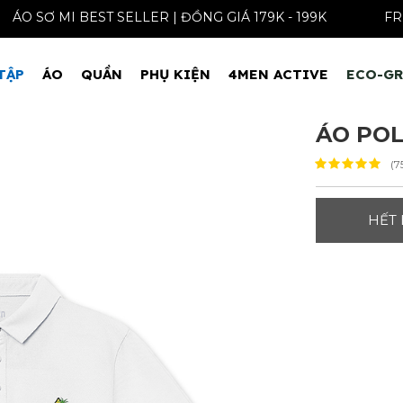
ÁO SƠ MI BEST SELLER | ĐỒNG GIÁ 179K - 199K
TẬP
ÁO
QUẦN
PHỤ KIỆN
4MEN ACTIVE
ECO-G
ÁO POL
(7
HẾT