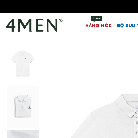
New
HÀNG MỚI
BỘ SƯU 