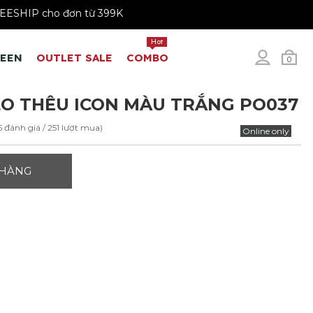
FREESHIP cho đơn từ 399K
Hot
REEN
OUTLET SALE
COMBO
0
O THÊU ICON MÀU TRẮNG PO037
5 đánh giá / 251 lượt mua)
Online only
 HÀNG