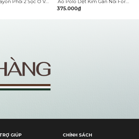
Áo Polo Rayon Phối 2 Sọc Ở Vai Form Regular PO158
Áo Polo Dệt Kim Gân Nổi Form Regular PO176
375.000₫
TRỢ GIÚP
CHÍNH SÁCH