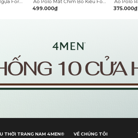
Aó Polo In Pattern Ngựa Form Regular PO180
Áo Polo Mắt Chim Bo Kiểu Form Regular PO188
499.000₫
375.000₫
U THỜI TRANG NAM 4MEN®
VỀ CHÚNG TÔI