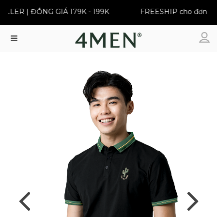
LER | ĐỒNG GIÁ 179K - 199K
FREESHIP cho đơn từ 3
Menu