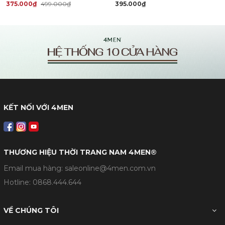
375.000₫
499.000₫
395.000₫
KẾT NỐI VỚI 4MEN
THƯƠNG HIỆU THỜI TRANG NAM 4MEN®
Email mua hàng: saleonline@4men.com.vn
Hotline:
0868.444.644
VỀ CHÚNG TÔI