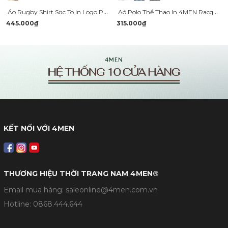
Áo Rugby Shirt Sọc To In Logo Preppy Heritage Ở Ngực Form Regular PO152
Aó Polo Thể Thao In 4MEN Racquet Club Form Regular Sport PO168
445.000₫
315.000₫
KẾT NỐI VỚI 4MEN
THƯƠNG HIỆU THỜI TRANG NAM 4MEN®
Email mua hàng: saleonline@4men.com.vn
Hotline:
0868.444.644