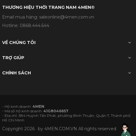
THƯƠNG HIỆU THỜI TRANG NAM 4MEN®
Email mua hàng: saleonline@4men.com.vn
Hotline:
0868.444.644
VỀ CHÚNG TÔI
TRỢ GIÚP
CHÍNH SÁCH
- Hộ kinh doanh:
4MEN
- Mã số hộ kinh doanh:
41G8046657
- Địa chỉ: 384 Huỳnh Tấn Phát, phường Bình Thuận, Quận 7, Thành phố
Hồ Chí Minh
Copyright 2026 · by
4MEN.COM.VN
All rights reserved