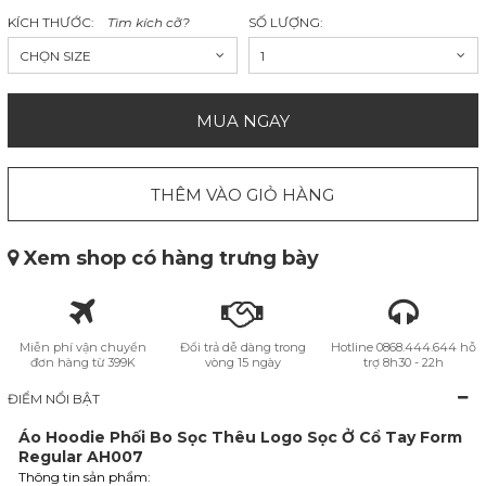
KÍCH THƯỚC:
Tìm kích cỡ?
SỐ LƯỢNG:
CHỌN SIZE
1
MUA NGAY
THÊM VÀO GIỎ HÀNG
Xem shop có hàng trưng bày
Miễn phí vận chuyển
Đổi trả dễ dàng trong
Hotline 0868.444.644 hỗ
đơn hàng từ 399K
vòng 15 ngày
trợ 8h30 - 22h
ĐIỂM NỔI BẬT
Áo Hoodie Phối Bo Sọc Thêu Logo Sọc Ở Cổ Tay Form
Regular AH007
Thông tin sản phẩm: