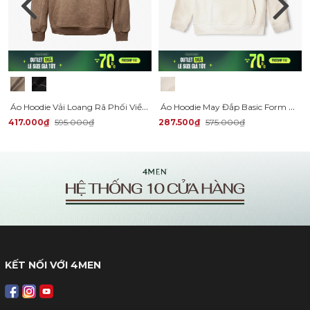
Áo Hoodie Vải Loang Rã Phối Viền Lé In Dập Nổi Preppy Form Regular AH008
Áo Hoodie May Đắp Basic Form Regular AH003
417.000₫
595.000₫
287.500₫
575.000₫
KẾT NỐI VỚI 4MEN