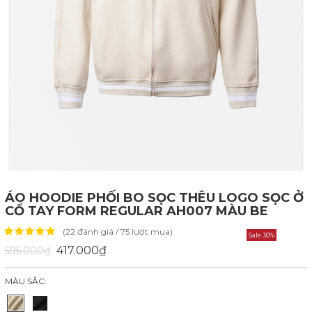
ÁO HOODIE PHỐI BO SỌC THÊU LOGO SỌC Ở
CỔ TAY FORM REGULAR AH007 MÀU BE
(22 đánh giá / 75 lượt mua)
Sale 30%
417.000₫
595.000₫
MÀU SẮC: