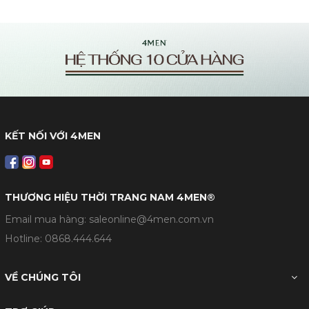
KẾT NỐI VỚI 4MEN
THƯƠNG HIỆU THỜI TRANG NAM 4MEN®
Email mua hàng: saleonline@4men.com.vn
Hotline:
0868.444.644
VỀ CHÚNG TÔI