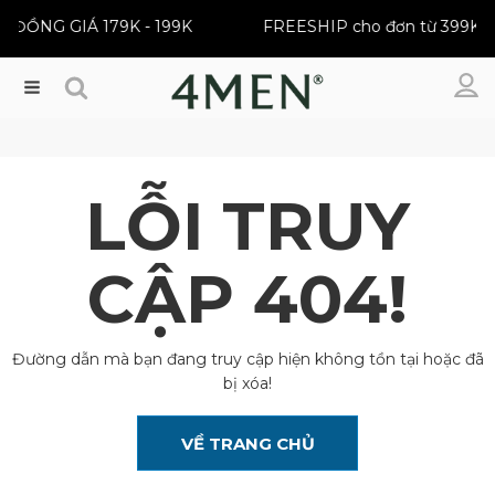
 | ĐỒNG GIÁ 179K - 199K
FREESHIP cho đơn từ 399K
Menu
LỖI TRUY
CẬP 404!
Đường dẫn mà bạn đang truy cập hiện không tồn tại hoặc đã
bị xóa!
VỀ TRANG CHỦ