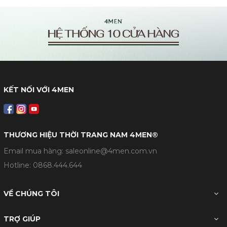
KẾT NỐI VỚI 4MEN
THƯƠNG HIỆU THỜI TRANG NAM 4MEN®
Email mua hàng: saleonline@4men.com.vn
Hotline:
0868.444.644
VỀ CHÚNG TÔI
TRỢ GIÚP