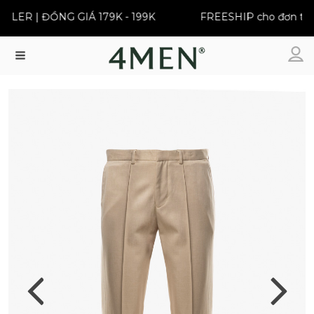
ER | ĐỒNG GIÁ 179K - 199K
FREESHIP cho đơn từ 39
Menu