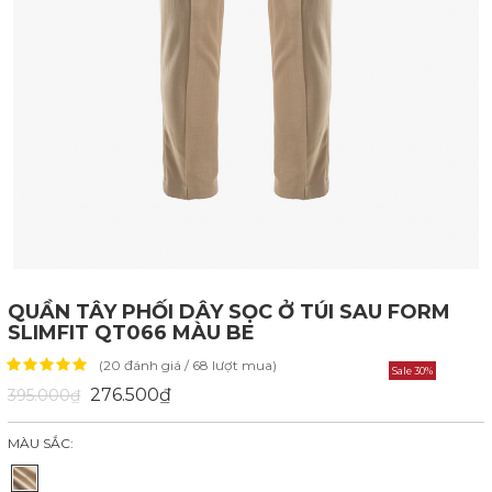
QUẦN TÂY PHỐI DÂY SỌC Ở TÚI SAU FORM
SLIMFIT QT066 MÀU BE
(20 đánh giá / 68 lượt mua)
Sale 30%
276.500₫
395.000₫
MÀU SẮC: