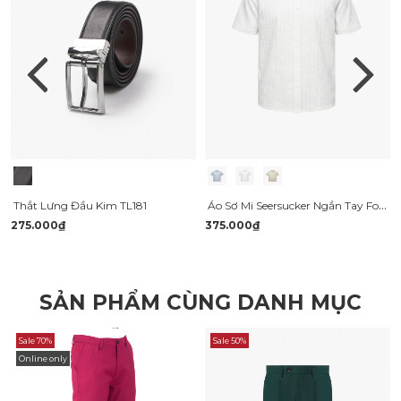
Áo Sơ Mi Seersucker Ngắn Tay Form Regular SM204
Thắt Lưng Đầu Kim TL181
275.000₫
375.000₫
SẢN PHẨM CÙNG DANH MỤC
Sale 70%
Sale 50%
Online only