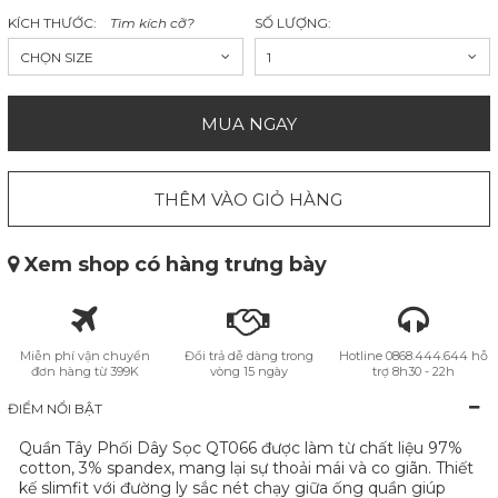
KÍCH THƯỚC:
Tìm kích cỡ?
SỐ LƯỢNG:
CHỌN SIZE
1
MUA NGAY
THÊM VÀO GIỎ HÀNG
Xem shop có hàng trưng bày
Miễn phí vận chuyển
Đổi trả dễ dàng trong
Hotline 0868.444.644 hỗ
đơn hàng từ 399K
vòng 15 ngày
trợ 8h30 - 22h
ĐIỂM NỔI BẬT
Quần Tây Phối Dây Sọc QT066 được làm từ chất liệu 97%
cotton, 3% spandex, mang lại sự thoải mái và co giãn. Thiết
kế slimfit với đường ly sắc nét chạy giữa ống quần giúp