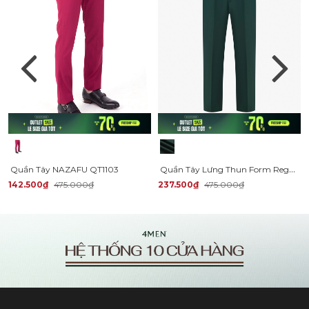
Quần Tây Lưng Thun Form Regular QT060
Quần Tây NAZAFU QT1103
142.500₫
475.000₫
237.500₫
475.000₫