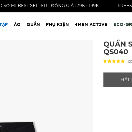
ÁO SƠ MI BEST SELLER | ĐỒNG GIÁ 179K - 199K
TẬP
ÁO
QUẦN
PHỤ KIỆN
4MEN ACTIVE
ECO-G
QUẦN S
QS040
(2
HẾT