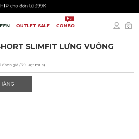
FREESHIP cho đơn từ 399K
Hot
REEN
OUTLET SALE
COMBO
0
HORT SLIMFIT LƯNG VUÔNG
3 đánh giá / 79 lượt mua)
 HÀNG