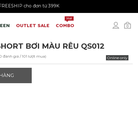
K
FREESHIP cho đơn từ 399K
Hot
REEN
OUTLET SALE
COMBO
0
HORT BƠI MÀU RÊU QS012
0 đánh giá / 101 lượt mua)
Online only
 HÀNG