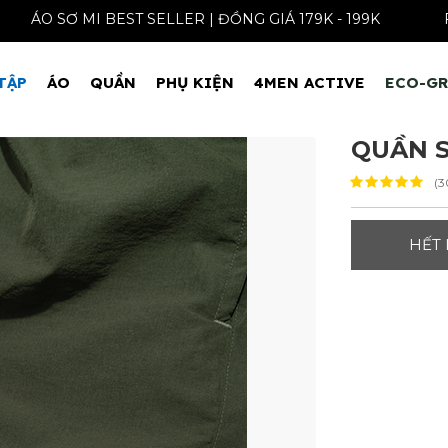
ÁO SƠ MI BEST SELLER | ĐỒNG GIÁ 179K - 199
TẬP
ÁO
QUẦN
PHỤ KIỆN
4MEN ACTIVE
ECO-G
QUẦN S
(3
HẾT