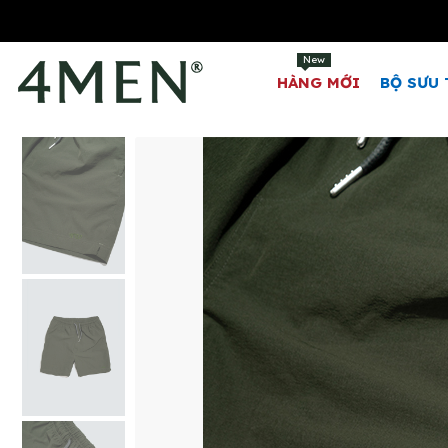
New
HÀNG MỚI
BỘ SƯU 