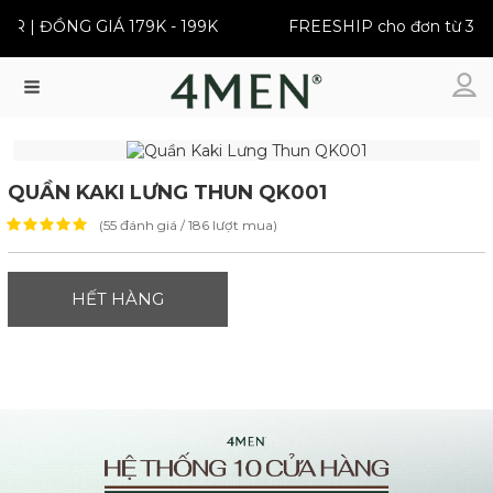
R | ĐỒNG GIÁ 179K - 199K
FREESHIP cho đơn từ 399
Menu
QUẦN KAKI LƯNG THUN QK001
(55 đánh giá / 186 lượt mua)
HẾT HÀNG