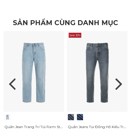
SẢN PHẨM CÙNG DANH MỤC
Sale 30%
Quần Jean Trang Trí Túi Form Straight QJ125 Xanh Biển
Quần Jeans Túi Đồng Hồ Kiểu Trang Trí Dây Sọc Form Slimfit QJ103