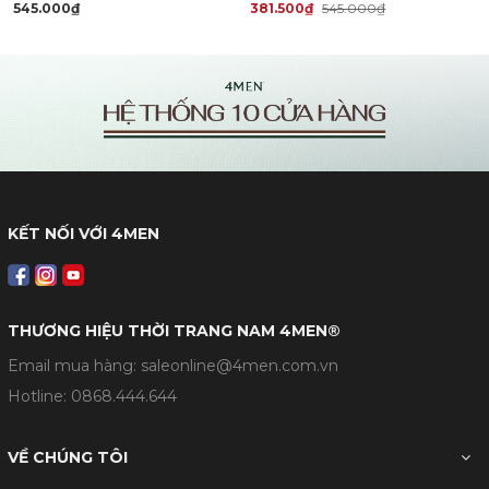
545.000₫
381.500₫
545.000₫
KẾT NỐI VỚI 4MEN
THƯƠNG HIỆU THỜI TRANG NAM 4MEN®
Email mua hàng: saleonline@4men.com.vn
Hotline:
0868.444.644
VỀ CHÚNG TÔI