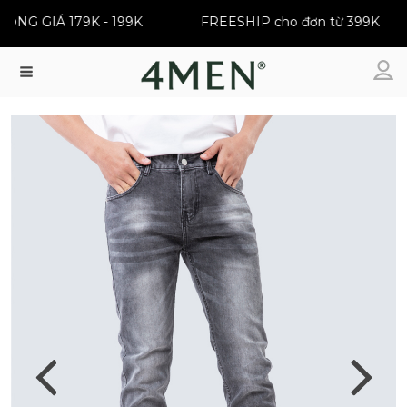
NG GIÁ 179K - 199K
FREESHIP cho đơn từ 399K
Menu