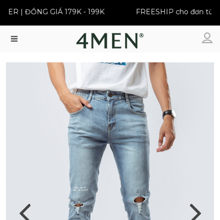
ER | ĐỒNG GIÁ 179K - 199K
FREESHIP cho đơn từ 39
Menu