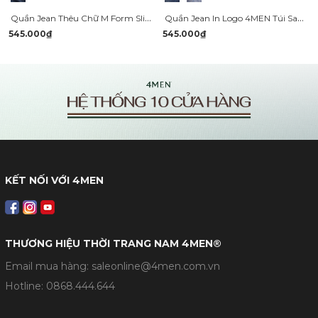
Quần Jean Thêu Chữ M Form Slimfit QJ110
Quần Jean In Logo 4MEN Túi Sau Form Slimfit QJ108
545.000₫
545.000₫
KẾT NỐI VỚI 4MEN
THƯƠNG HIỆU THỜI TRANG NAM 4MEN®
Email mua hàng: saleonline@4men.com.vn
Hotline:
0868.444.644