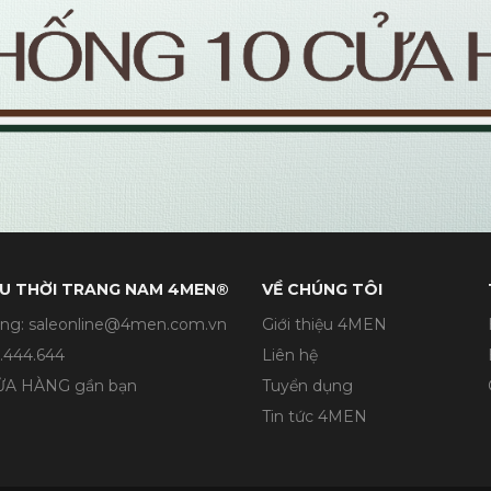
U THỜI TRANG NAM 4MEN®
VỀ CHÚNG TÔI
ng: saleonline@4men.com.vn
Giới thiệu 4MEN
.444.644
Liên hệ
CỬA HÀNG gần bạn
Tuyển dụng
Tin tức 4MEN