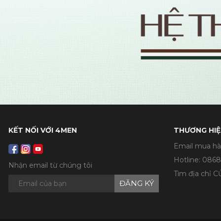
KẾT NỐI VỚI 4MEN
THƯƠNG HIỆ
Email mua hà
Hotline:
0868
Nhận email từ chúng tôi
Tìm địa chỉ 
ĐĂNG KÝ