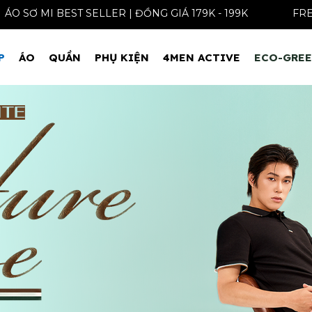
ÁO SƠ MI BEST SELLER | ĐỒNG GIÁ 179K - 199K
P
ÁO
QUẦN
PHỤ KIỆN
4MEN ACTIVE
ECO-GRE