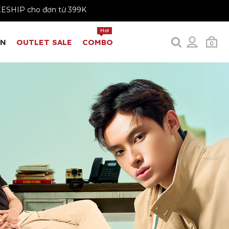
FREESHIP cho đơn từ 399K
Hot
EN
OUTLET SALE
COMBO
0