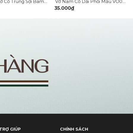
Vớ Công Sở Cổ Trung Sợi Bamboo Kháng Khuẩn Khử Mùi VO075
Vớ Nam Cổ Dài Phối Màu VO068
35.000₫
TRỢ GIÚP
CHÍNH SÁCH