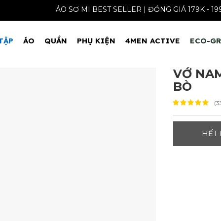
ÁO SƠ MI BEST SELLER | ĐỒNG GIÁ 1
TẬP
ÁO
QUẦN
PHỤ KIỆN
4MEN ACTIVE
ECO-G
VỚ NAM
BÒ
(3
HẾT