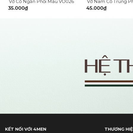
Vớ Cổ Ngắn Phối Màu VO026
35.000₫
45.000₫
KẾT NỐI VỚI 4MEN
THƯƠNG HIỆ