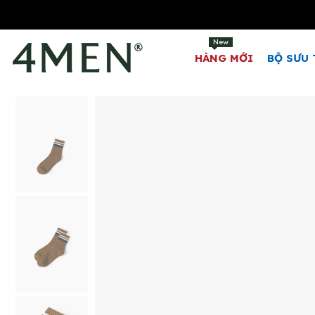
New
HÀNG MỚI
BỘ SƯU 