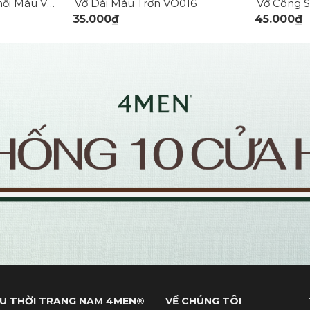
Vớ Nam Cổ Trung Phối Màu VO141
Vớ Dài Màu Trơn VO016
35.000₫
45.000₫
U THỜI TRANG NAM 4MEN®
VỀ CHÚNG TÔI