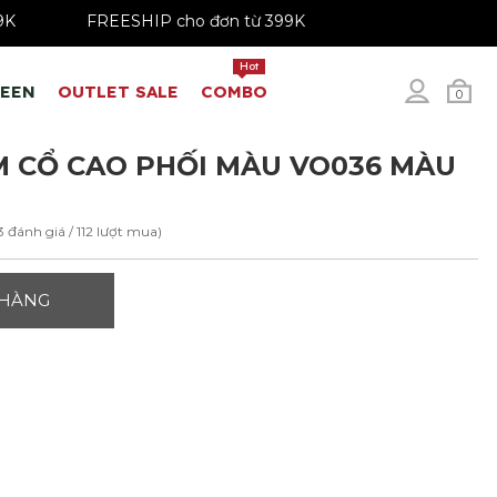
79K - 199K
FREESHIP cho đơn từ 399K
Hot
REEN
OUTLET SALE
COMBO
0
 CỔ CAO PHỐI MÀU VO036 MÀU
3 đánh giá / 112 lượt mua)
 HÀNG