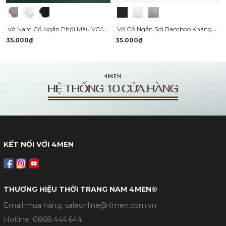
Vớ Nam Cổ Ngắn Phối Màu VO147
Vớ Cổ Ngắn Sợi Bamboo Kháng Khuẩn Khử Mùi VO122
35.000₫
35.000₫
KẾT NỐI VỚI 4MEN
THƯƠNG HIỆU THỜI TRANG NAM 4MEN®
Email mua hàng: saleonline@4men.com.vn
Hotline:
0868.444.644