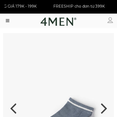
ỒNG GIÁ 179K - 199K
FREESHIP cho đơn từ 399K
Menu