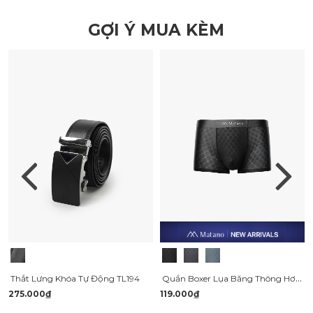
GỢI Ý MUA KÈM
Quần Boxer Lụa Băng Thông Hơi Hoạ Tiết QL069
Thắt Lưng Khóa Tự Động TL194
275.000₫
119.000₫