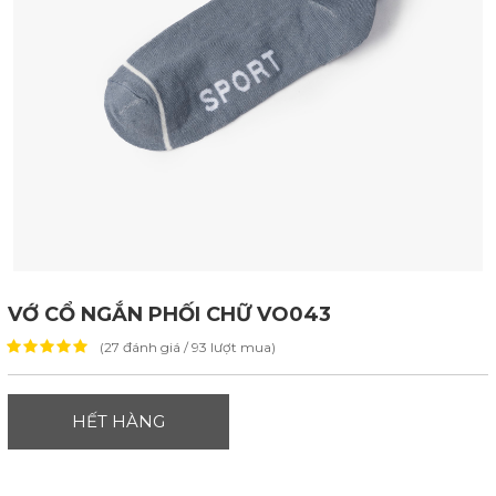
VỚ CỔ NGẮN PHỐI CHỮ VO043
(27 đánh giá / 93 lượt mua)
HẾT HÀNG