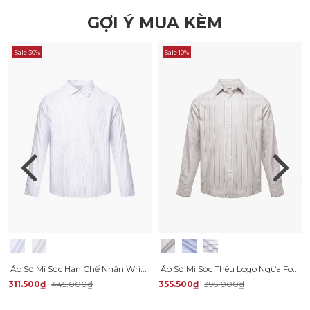
GỢI Ý MUA KÈM
Sale 30%
Sale 10%
Áo Sơ Mi Sọc Hạn Chế Nhăn Wrinkle X Thêu Chữ M Form Tailored SM177
Áo Sơ Mi Sọc Thêu Logo Ngựa Form Regular SM202
311.500₫
445.000₫
355.500₫
395.000₫