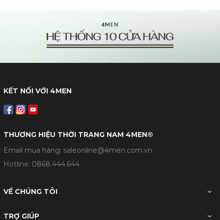
KẾT NỐI VỚI 4MEN
THƯƠNG HIỆU THỜI TRANG NAM 4MEN®
Email mua hàng: saleonline@4men.com.vn
Hotline:
0868.444.644
VỀ CHÚNG TÔI
TRỢ GIÚP