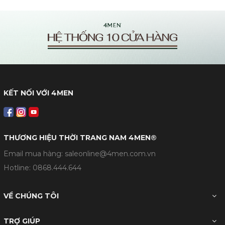
KẾT NỐI VỚI 4MEN
THƯƠNG HIỆU THỜI TRANG NAM 4MEN®
Email mua hàng: saleonline@4men.com.vn
Hotline:
0868.444.644
VỀ CHÚNG TÔI
TRỢ GIÚP