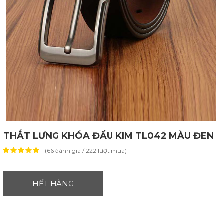
THẮT LƯNG KHÓA ĐẦU KIM TL042 MÀU ĐEN
(66 đánh giá / 222 lượt mua)
HẾT HÀNG