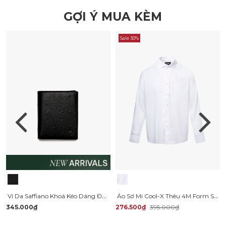
GỢI Ý MUA KÈM
Sale 30%
Ví Da Saffiano Khoá Kéo Dáng Đứng BV059
Áo Sơ Mi Cool-X Thêu 4M Form Slimfit SM195
345.000₫
276.500₫
395.000₫