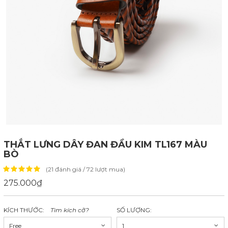
THẮT LƯNG DÂY ĐAN ĐẦU KIM TL167 MÀU
BÒ
(21 đánh giá / 72 lượt mua)
275.000₫
KÍCH THƯỚC:
Tìm kích cỡ?
SỐ LƯỢNG:
Free
1