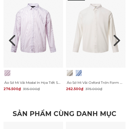
Áo Sơ Mi Vải Modal In Họa Tiết Sọc Form Regular SM169
Áo Sơ Mi Vải Oxford Trơn Form Regular SM158
276.500₫
395.000₫
262.500₫
375.000₫
SẢN PHẨM CÙNG DANH MỤC