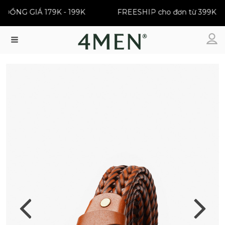
ỒNG GIÁ 179K - 199K
FREESHIP cho đơn từ 399K
Menu