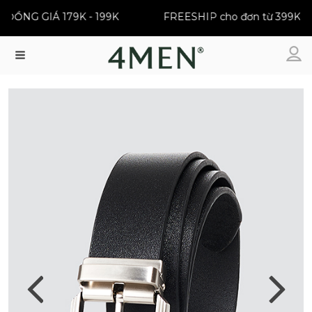
ĐỒNG GIÁ 179K - 199K
FREESHIP cho đơn từ 399K
Menu