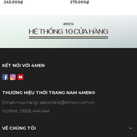
245.000₫
275.000₫
KẾT NỐI VỚI 4MEN
THƯƠNG HIỆU THỜI TRANG NAM 4MEN®
Email mua hàng: saleonline@4men.com.vn
Hotline:
0868.444.644
VỀ CHÚNG TÔI