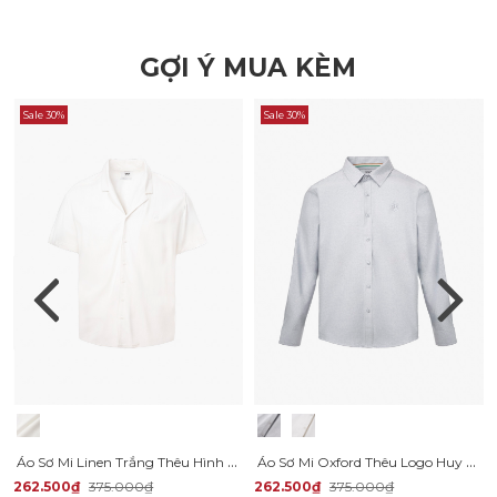
GỢI Ý MUA KÈM
Sale 30%
Sale 30%
Áo Sơ Mi Linen Trắng Thêu Hình Mỏ Neo 4M Form Regular SM184 Màu Trắng
Áo Sơ Mi Oxford Thêu Logo Huy Hiệu Form Slimfit SM171
262.500₫
375.000₫
262.500₫
375.000₫