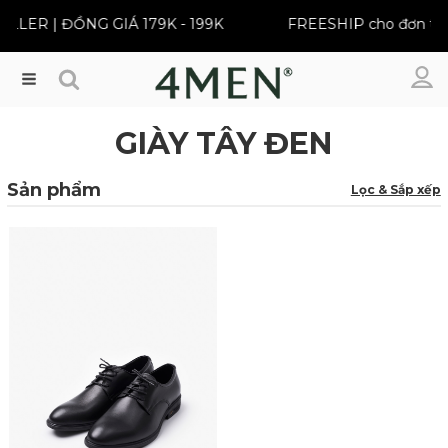
LLER | ĐỒNG GIÁ 179K - 199K
FREESHIP cho đơn từ 
Menu
GIÀY TÂY ĐEN
Sản phẩm
Lọc & Sắp xếp