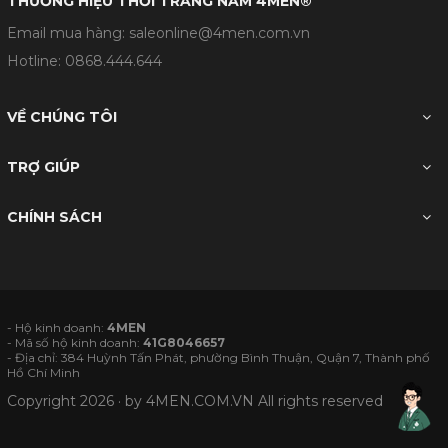
THƯƠNG HIỆU THỜI TRANG NAM 4MEN®
Email mua hàng: saleonline@4men.com.vn
Hotline:
0868.444.644
VỀ CHÚNG TÔI
TRỢ GIÚP
CHÍNH SÁCH
- Hộ kinh doanh:
4MEN
- Mã số hộ kinh doanh:
41G8046657
- Địa chỉ: 384 Huỳnh Tấn Phát, phường Bình Thuận, Quận 7, Thành phố
Hồ Chí Minh
Copyright 2026 · by
4MEN.COM.VN
All rights reserved