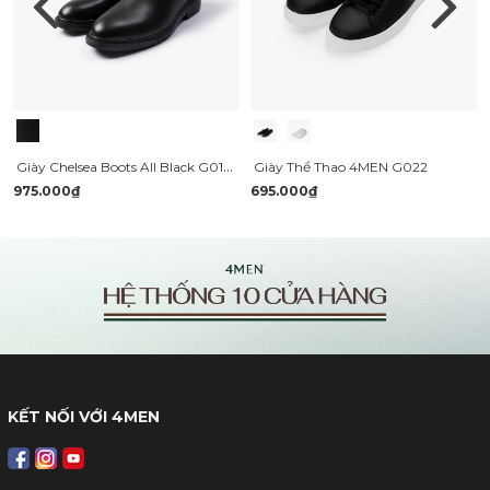
Giày Chelsea Boots All Black G018 Màu Đen
Giày Thể Thao 4MEN G022
975.000₫
695.000₫
KẾT NỐI VỚI 4MEN