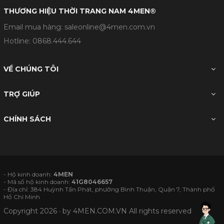
THƯƠNG HIỆU THỜI TRANG NAM 4MEN®
Email mua hàng: saleonline@4men.com.vn
Hotline:
0868.444.644
VỀ CHÚNG TÔI
TRỢ GIÚP
CHÍNH SÁCH
- Hộ kinh doanh:
4MEN
- Mã số hộ kinh doanh:
41G8046657
- Địa chỉ: 384 Huỳnh Tấn Phát, phường Bình Thuận, Quận 7, Thành phố
Hồ Chí Minh
Copyright 2026 · by
4MEN.COM.VN
All rights reserved