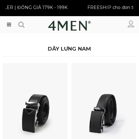
 | ĐỒNG GIÁ 179K - 199K
FREESHIP cho đơn từ 399K
Menu
DÂY LƯNG NAM