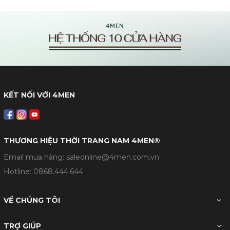
KẾT NỐI VỚI 4MEN
THƯƠNG HIỆU THỜI TRANG NAM 4MEN®
Email mua hàng: saleonline@4men.com.vn
Hotline:
0868.444.644
VỀ CHÚNG TÔI
TRỢ GIÚP