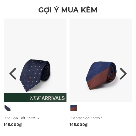
GỢI Ý MUA KÈM
CV Họa Tiết CV096
Cà Vạt Sọc CV073
145.000₫
145.000₫