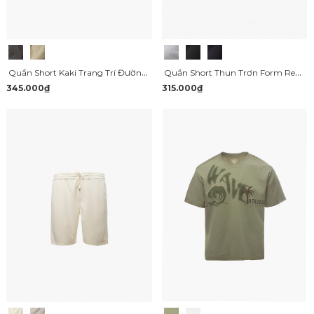
Quần Short Kaki Trang Trí Đường Diễu 2 Bên Túi Hộp Form Straight QS073
Quần Short Thun Trơn Form Regular QS072
345.000₫
315.000₫