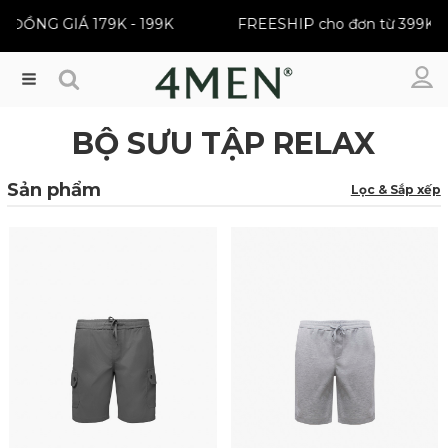
ĐỒNG GIÁ 179K - 199K
FREESHIP cho đơn từ 399K
Menu
BỘ SƯU TẬP RELAX
Sản phẩm
Lọc & Sắp xếp