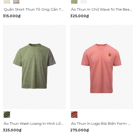
Quần Short Thun Tổ Ong Gắn Tag Silicon Form Regular QS071
Áo Thun In Chữ Wave To The Beach Form Relax AT174
315.000₫
325.000₫
Áo Thun Wash Loang In Hình Lốc Xoáy Form Relax AT173
Áo Thun In Logo Bãi Biển Form Slimfit AT170
325.000₫
275.000₫