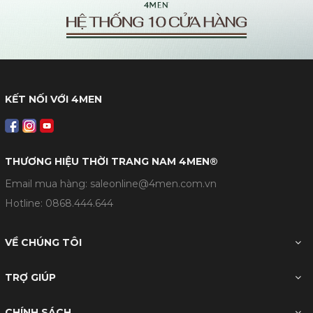
KẾT NỐI VỚI 4MEN
THƯƠNG HIỆU THỜI TRANG NAM 4MEN®
Email mua hàng: saleonline@4men.com.vn
Hotline:
0868.444.644
VỀ CHÚNG TÔI
TRỢ GIÚP
CHÍNH SÁCH