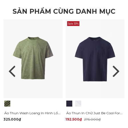
SẢN PHẨM CÙNG DANH MỤC
Sale 30%
Áo Thun Wash Loang In Hình Lốc Xoáy Form Relax AT173
Áo Thun In Chữ Just Be Cool Form Regular AT169
325.000₫
192.500₫
275.000₫