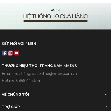
KẾT NỐI VỚI 4MEN
THƯƠNG HIỆU THỜI TRANG NAM 4MEN®
Email mua hàng: saleonline@4men.com.vn
Hotline:
0868.444.644
VỀ CHÚNG TÔI
TRỢ GIÚP