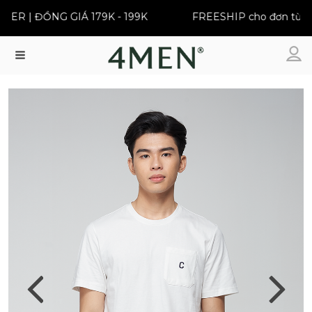
R | ĐỒNG GIÁ 179K - 199K
FREESHIP cho đơn từ 399
Menu