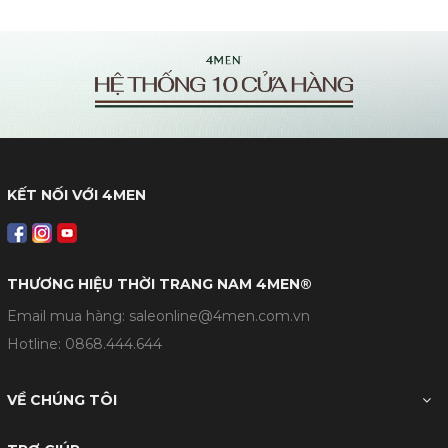
KẾT NỐI VỚI 4MEN
THƯƠNG HIỆU THỜI TRANG NAM 4MEN®
Email mua hàng: saleonline@4men.com.vn
Hotline:
0868.444.644
VỀ CHÚNG TÔI