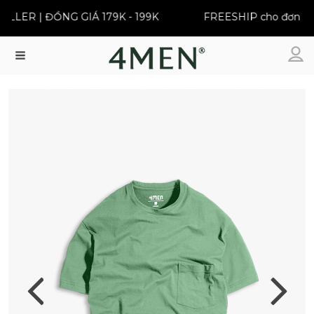
LLER | ĐỒNG GIÁ 179K - 199K
FREESHIP cho đơn từ 
Menu