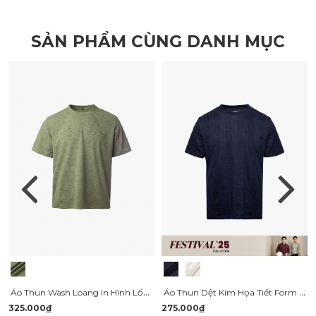
SẢN PHẨM CÙNG DANH MỤC
Áo Thun Wash Loang In Hình Lốc Xoáy Form Relax AT173
Áo Thun Dệt Kim Họa Tiết Form Slimfit AT182
325.000₫
275.000₫