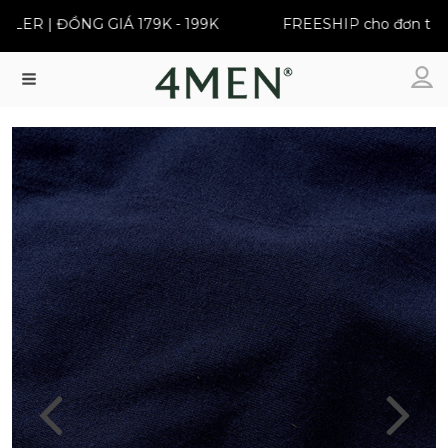
ER | ĐỒNG GIÁ 179K - 199K
FREESHIP cho đơn từ 39
Menu