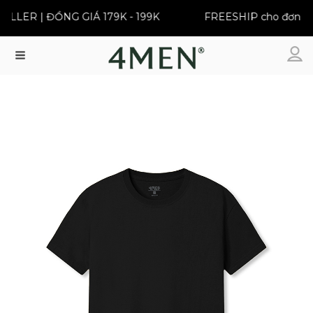
LLER | ĐỒNG GIÁ 179K - 199K
FREESHIP cho đơn từ 
Menu