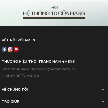
KẾT NỐI VỚI 4MEN
THƯƠNG HIỆU THỜI TRANG NAM 4MEN®
Email mua hàng: saleonline@4men.com.vn
Hotline:
0868.444.644
VỀ CHÚNG TÔI
TRỢ GIÚP