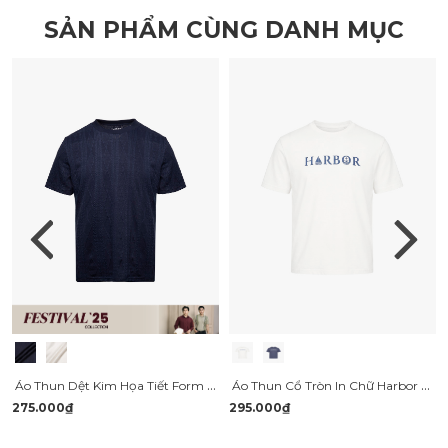
SẢN PHẨM CÙNG DANH MỤC
Áo Thun Dệt Kim Họa Tiết Form Slimfit AT182
Áo Thun Cổ Tròn In Chữ Harbor Form Relaxed AT193
275.000₫
295.000₫