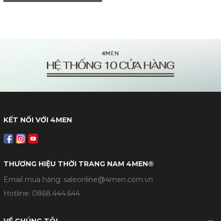
KẾT NỐI VỚI 4MEN
THƯƠNG HIỆU THỜI TRANG NAM 4MEN®
Email mua hàng: saleonline@4men.com.vn
Hotline:
0868.444.644
VỀ CHÚNG TÔI