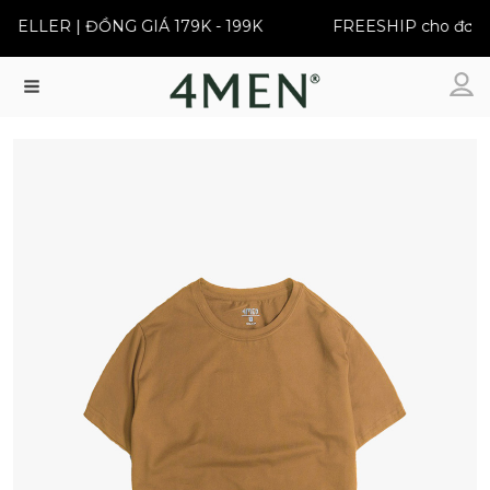
SELLER | ĐỒNG GIÁ 179K - 199K
FREESHIP cho đơn t
Menu