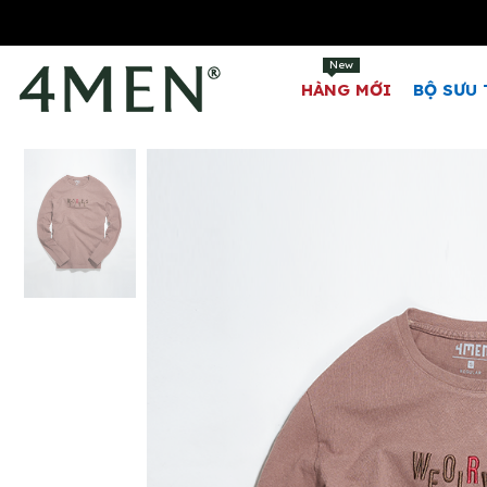
New
HÀNG MỚI
BỘ SƯU 