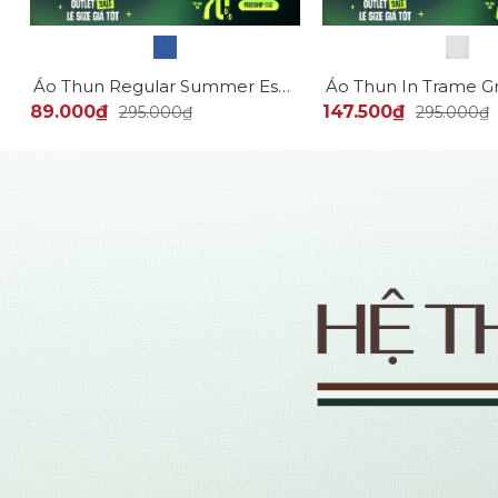
m Slimfit AT182
Áo Thun Regular Summer Escape AT075
89.000₫
147.500₫
295.000₫
295.000₫