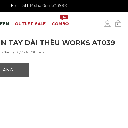
199K
FREESHIP cho đơn từ 399K
Hot
REEN
OUTLET SALE
COMBO
0
N TAY DÀI THÊU WORKS AT039
48 đánh giá / 496 lượt mua)
 HÀNG