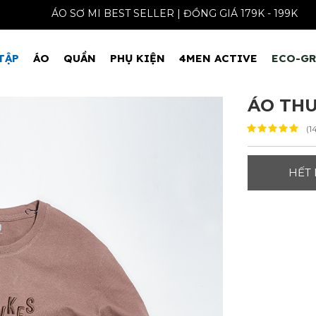
ÁO SƠ MI BEST SELLER | ĐỒNG GIÁ 179K - 
TẬP
ÁO
QUẦN
PHỤ KIỆN
4MEN ACTIVE
ECO-G
ÁO THU
(1
HẾT