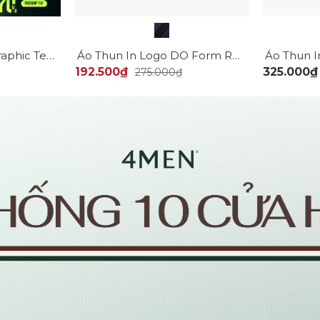
Áo Thun In Trame Graphic Tennis Form Regular AT153
Áo Thun In Logo DO Form Regular AT159
192.500₫
325.000₫
275.000₫