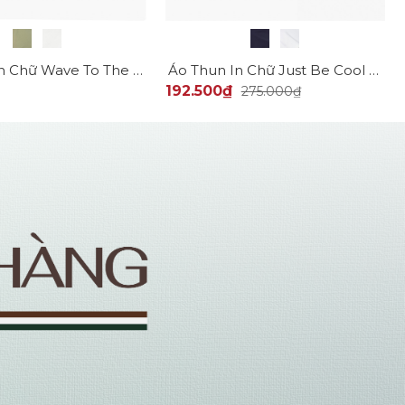
Áo Thun In Chữ Wave To The Beach Form Relax AT174
Áo Thun In Chữ Just Be Cool Form Regular AT169
192.500₫
275.000₫