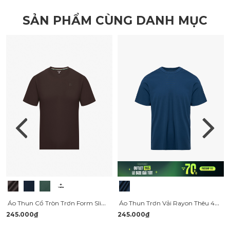
SẢN PHẨM CÙNG DANH MỤC
Áo Thun Cổ Tròn Trơn Form Slimfit AT132
Áo Thun Trơn Vải Rayon Thêu 4MEN Club Tay Áo Form Slimfit AT155
245.000₫
245.000₫