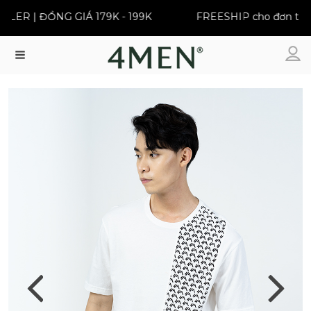
ER | ĐỒNG GIÁ 179K - 199K
FREESHIP cho đơn từ 39
Menu