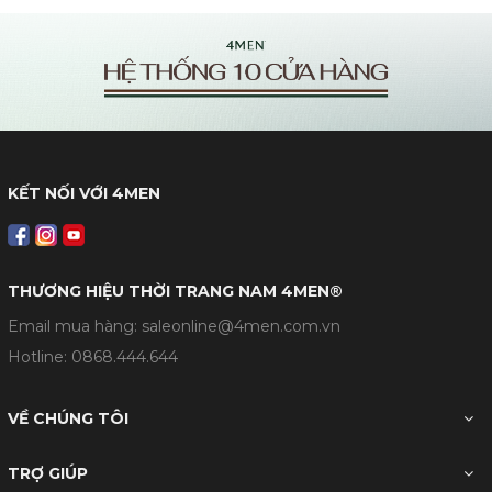
KẾT NỐI VỚI 4MEN
THƯƠNG HIỆU THỜI TRANG NAM 4MEN®
Email mua hàng: saleonline@4men.com.vn
Hotline:
0868.444.644
VỀ CHÚNG TÔI
TRỢ GIÚP