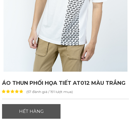
ÁO THUN PHỐI HỌA TIẾT AT012 MÀU TRẮNG
(57 đánh giá / 191 lượt mua)
HẾT HÀNG