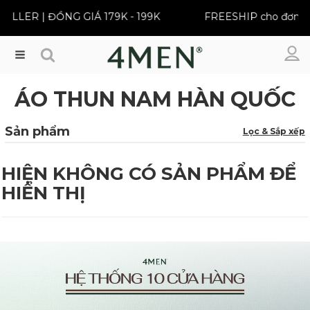
ELLER | ĐỒNG GIÁ 179K - 199K
FREESHIP cho đơn từ
Menu
ÁO THUN NAM HÀN QUỐC
Sản phẩm
Lọc & Sắp xếp
HIỆN KHÔNG CÓ SẢN PHẨM ĐỂ
HIỂN THỊ