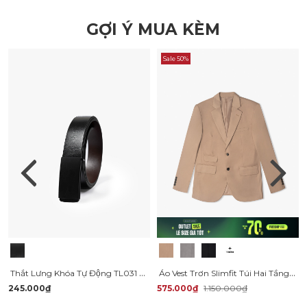
GỢI Ý MUA KÈM
Sale 50%
Thắt Lưng Khóa Tự Động TL031 Màu Đen
Áo Vest Trơn Slimfit Túi Hai Tầng AV039
245.000₫
575.000₫
1.150.000₫