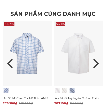
SẢN PHẨM CÙNG DANH MỤC
Sale 30%
Sale 10%
Áo Sơ Mi Caro Cool-X Thêu 4M Form Regular SM193
Áo Sơ Mi Tay Ngắn Oxford Thêu 4M Ở Túi Form Regular SM191
276.500₫
395.000₫
287.100₫
319.000₫