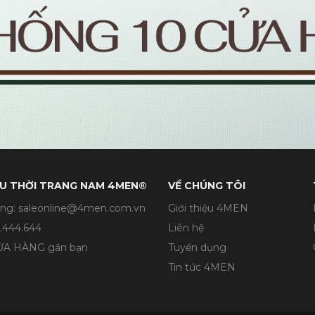
U THỜI TRANG NAM 4MEN®
VỀ CHÚNG TÔI
ng: saleonline@4men.com.vn
Giới thiệu 4MEN
.444.644
Liên hệ
CỬA HÀNG gần bạn
Tuyển dụng
Tin tức 4MEN