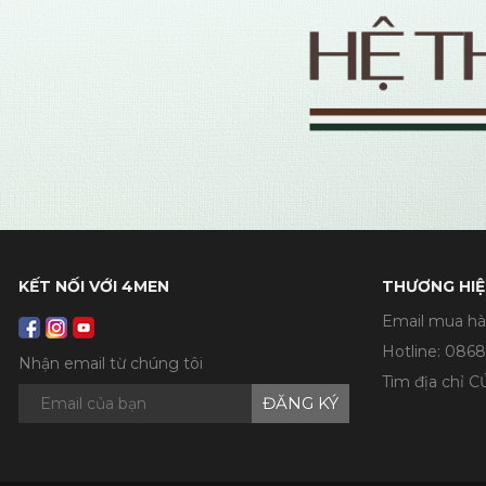
KẾT NỐI VỚI 4MEN
THƯƠNG HIỆ
Email mua hà
Hotline:
0868
Nhận email từ chúng tôi
Tìm địa chỉ 
ĐĂNG KÝ