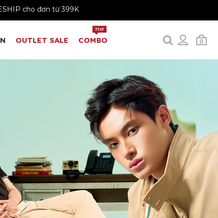
FREESHIP cho đơn từ 399K
Hot
EN
OUTLET SALE
COMBO
0