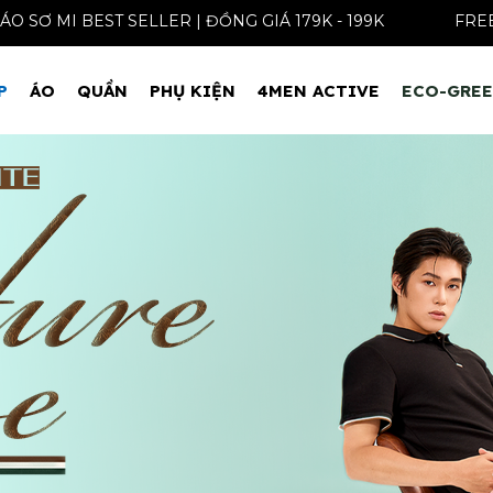
ÁO SƠ MI BEST SELLER | ĐỒNG GIÁ 179K - 199K
P
ÁO
QUẦN
PHỤ KIỆN
4MEN ACTIVE
ECO-GRE