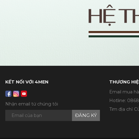
KẾT NỐI VỚI 4MEN
THƯƠNG HIỆ
Email mua hà
Hotline:
0868
Nhận email từ chúng tôi
Tìm địa chỉ 
ĐĂNG KÝ