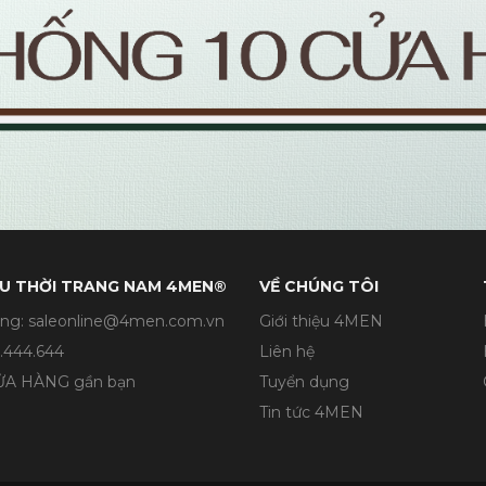
U THỜI TRANG NAM 4MEN®
VỀ CHÚNG TÔI
ng: saleonline@4men.com.vn
Giới thiệu 4MEN
.444.644
Liên hệ
CỬA HÀNG gần bạn
Tuyển dụng
Tin tức 4MEN