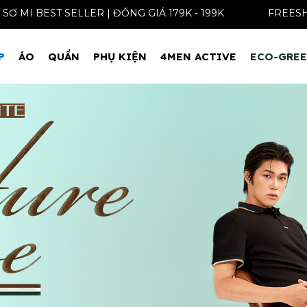
ÁO SƠ MI BEST SELLER | ĐỒNG GIÁ 179K - 199K
F
P
ÁO
QUẦN
PHỤ KIỆN
4MEN ACTIVE
ECO-GRE