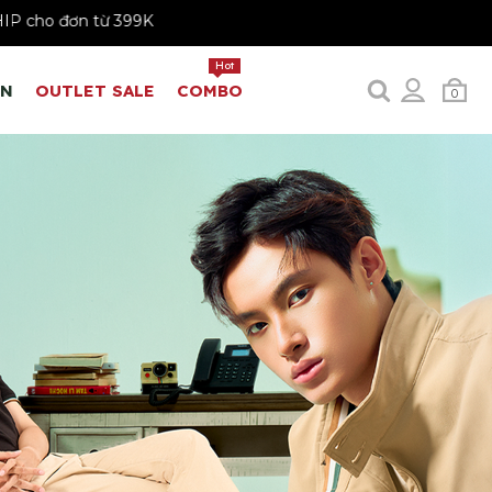
REESHIP cho đơn từ 399K
Hot
EN
OUTLET SALE
COMBO
0