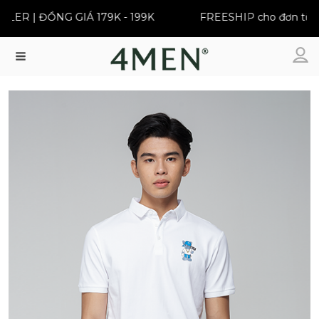
ER | ĐỒNG GIÁ 179K - 199K
FREESHIP cho đơn từ 39
Menu