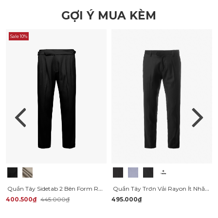
GỢI Ý MUA KÈM
Sale 10%
Quần Tây Sidetab 2 Bên Form Regular QT070
Quần Tây Trơn Vải Rayon Ít Nhăn Thêu 4MEN Premium Form Slimfit QT031
400.500₫
445.000₫
495.000₫