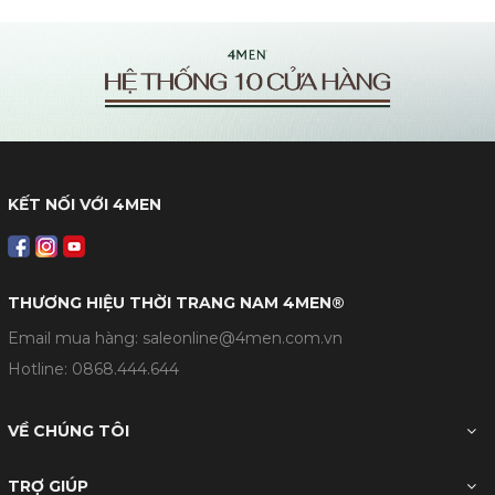
KẾT NỐI VỚI 4MEN
THƯƠNG HIỆU THỜI TRANG NAM 4MEN®
Email mua hàng: saleonline@4men.com.vn
Hotline:
0868.444.644
VỀ CHÚNG TÔI
TRỢ GIÚP