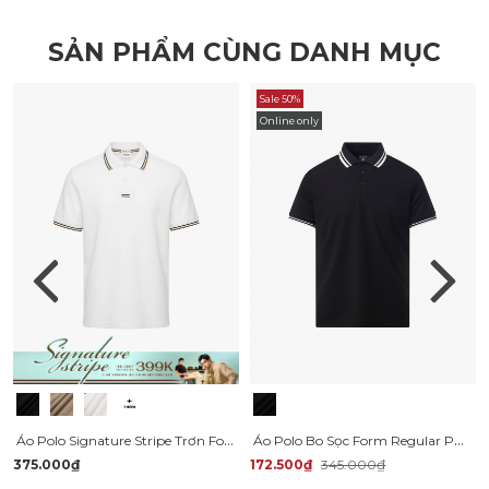
SẢN PHẨM CÙNG DANH MỤC
Sale 50%
Online only
Áo Polo Signature Stripe Trơn Form Regular PO193
Áo Polo Bo Sọc Form Regular PO136
375.000₫
172.500₫
345.000₫