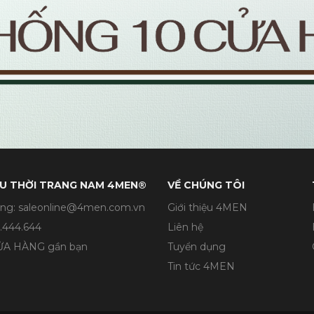
U THỜI TRANG NAM 4MEN®
VỀ CHÚNG TÔI
ng: saleonline@4men.com.vn
Giới thiệu 4MEN
.444.644
Liên hệ
CỬA HÀNG gần bạn
Tuyển dụng
Tin tức 4MEN