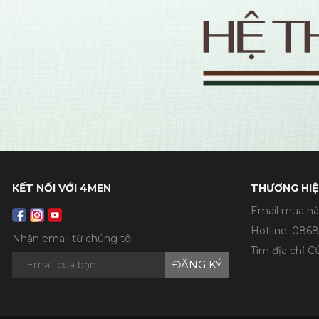
KẾT NỐI VỚI 4MEN
THƯƠNG HIỆ
Email mua hà
Hotline:
0868
Nhận email từ chúng tôi
Tìm địa chỉ 
ĐĂNG KÝ