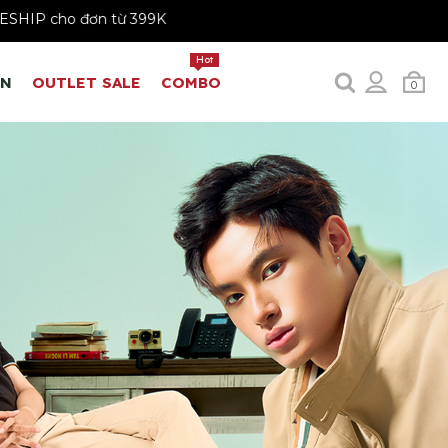
FREESHIP cho đơn từ 399K
Hot
EN
OUTLET SALE
COMBO
0