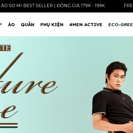
ÁO SƠ MI BEST SELLER | ĐỒNG GIÁ 179K - 199K
P
ÁO
QUẦN
PHỤ KIỆN
4MEN ACTIVE
ECO-GRE