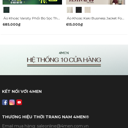
Áo Khoác Varsity Phối Bo Sọc Thêu 4MEN Tennis Club Form Regular AK059
Áo Khoác Kaki Business Jacket Form Regular AK062
685.000₫
615.000₫
KẾT NỐI VỚI 4MEN
THƯƠNG HIỆU THỜI TRANG NAM 4MEN®
Email mua hàng: saleonline@4men.com.vn