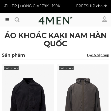
SELLER | ĐỒNG GIÁ 179K - 199K
FREESHIP cho đơn t
Menu
ÁO KHOÁC KAKI NAM HÀN
QUỐC
Sản phẩm
Lọc & Sắp xếp
Online only
Online only