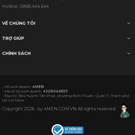
Hotline:
0868.444.644
VỀ CHÚNG TÔI
TRỢ GIÚP
CHÍNH SÁCH
- Hộ kinh doanh:
4MEN
- Mã số hộ kinh doanh:
41G8046657
- Địa chỉ: 384 Huỳnh Tấn Phát, phường Bình Thuận, Quận 7, Thành phố
Hồ Chí Minh
Copyright 2026 · by
4MEN.COM.VN
All rights reserved